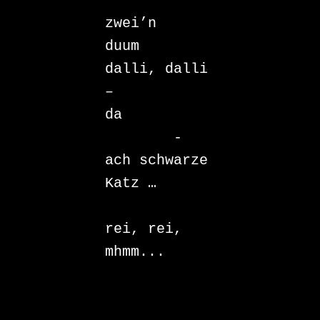
		zu 
zwei’n

duum

dalli, dalli 
– 

da

	-	
ach schwarze 
Katz …

			… 
rei, rei, 
mhmm...
