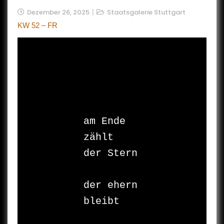
Dezember 26, 2025
Staatsgalerie Stuttgart
KW 52 – FR
am Ende

zählt

der Stern

der ehern

bleibt
