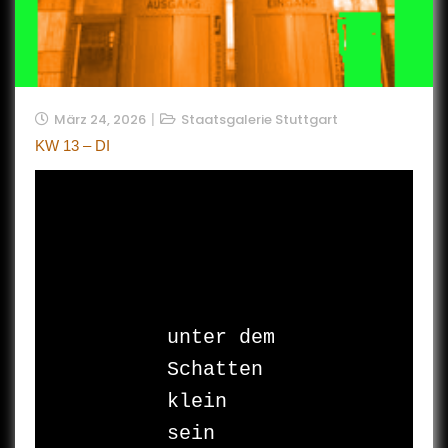
März 24, 2026
Staatsgalerie Stuttgart
KW 13 – DI
unter dem 
Schatten

klein 
sein
