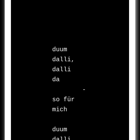
duum

dalli, 
dalli

da

	- 	
so für 
mich

duum

dalli, 