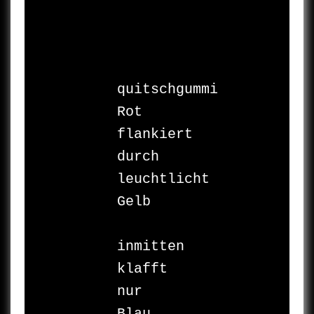
quitschgummi 
Rot 

flankiert 

durch 

leuchtlicht 
Gelb

inmitten 

klafft 

nur 

Blau 
