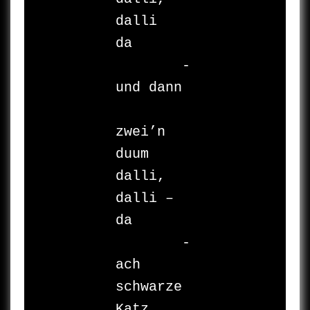
dalli

da

	- 	
und dann

		zu 
zwei’n

duum

dalli, 
dalli – 

da

	-	
ach 
schwarze 
Katz …
