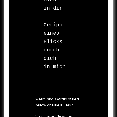
in dir

Gerippe 

eines 
Blicks 

durch 
dich 

in mich

Werk: Who’s Afraid of Red,
Yellow an Blue II – 1967
Von: Barnett Newman