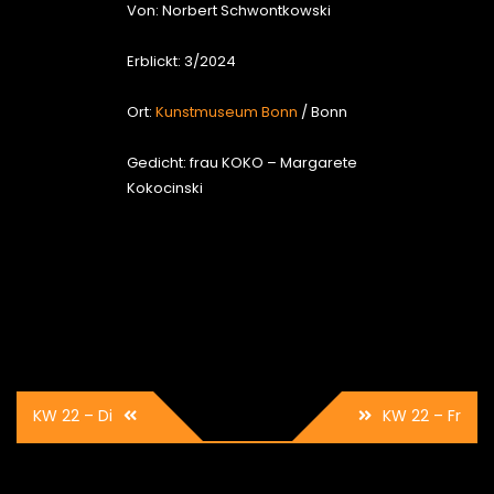
Von: Norbert Schwontkowski
Erblickt: 3/2024
Ort:
Kunstmuseum Bonn
/ Bonn
Gedicht: frau KOKO – Margarete
Kokocinski
Beitrags-
KW 22 – Di
KW 22 – Fr
Navigation