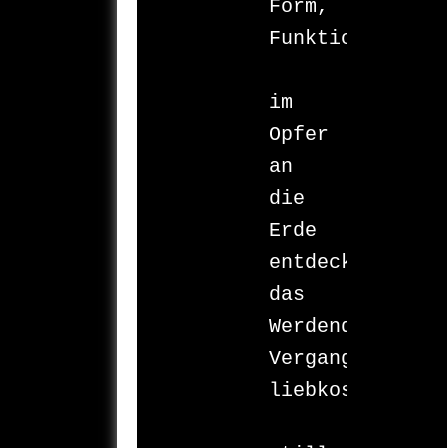
Form, 

Funktion

im 
Opfer 

an 

die 
Erde 

entdeckt 

das 
Werdende 

Vergangenes 

liebkosend 

		–