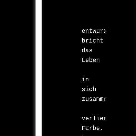
entwurzelt 

bricht 

das 
Leben

in 
sich 

zusammen

verliert 

Farbe, 
