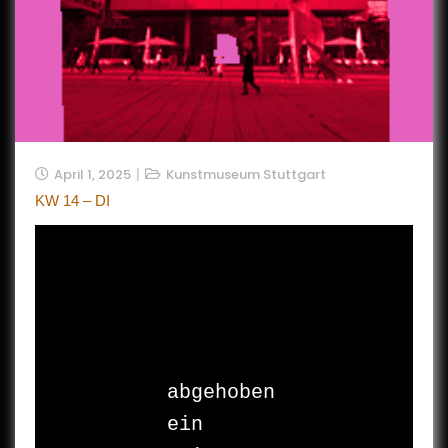
April 1, 2025
Kunstmuseum Stuttgart
KW 14 – DI
abgehoben 

ein 