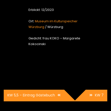
Erblickt: 12/2023
Ort:
Museum im Kulturspeicher
Würzburg
/ Würzburg
Gedicht: frau KOKO – Margarete
Kokocinski
Beitrags-
KW 5,5 – Eintrag Gästebuch
KW 7
Navigation