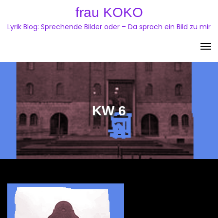
Skip
frau KOKO
to
Lyrik Blog: Sprechende Bilder oder – Da sprach ein Bild zu mir
content
KW 6