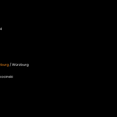
64
zburg
/ Würzburg
kocinski