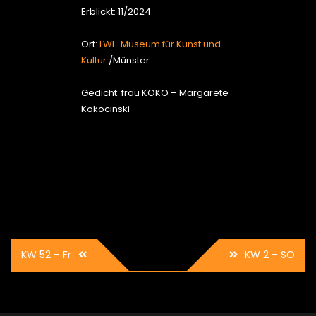
Erblickt: 11/2024
Ort:
LWL-Museum für Kunst und
Kultur
/Münster
Gedicht: frau KOKO – Margarete
Kokocinski
Beitrags-
KW 52 – Fr
KW 2 – SO
Navigation