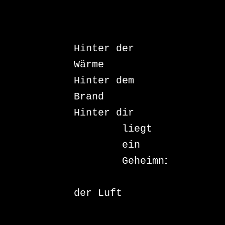
Hinter der 
Wärme

Hinter dem 
Brand

Hinter dir

	liegt

	ein

	Geheimnis

		in 
der Luft

		und
