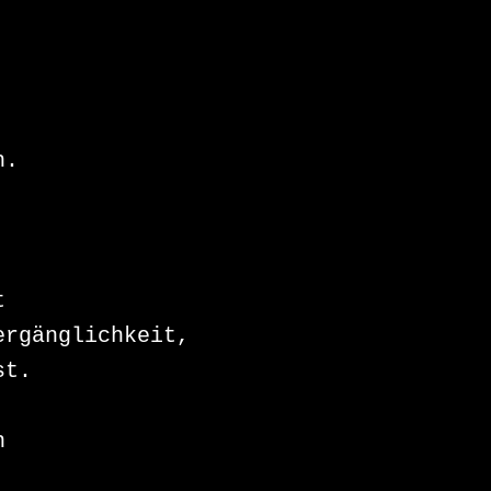
.

 

rgänglichkeit, 

t.

 
