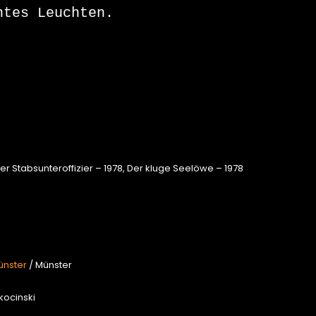
tes Leuchten.

r Stabsunteroffizier – 1978, Der kluge Seelöwe – 1978
ünster
/ Münster
kocinski