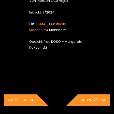
Von: Herbert Otto Hajek
Erblickt: 3/2024
Ort:
KUMA – Kunsthalle
Mannheim
/ Mannheim
Gedicht: frau KOKO – Margarete
Kokocinski
Beitrags-
KW 23 – Do
KW 23 – So
Navigation