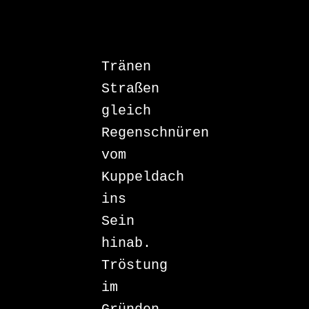
Tränen 
Straßen

gleich

Regenschnüren

vom

Kuppeldach

ins

Sein

hinab.

Tröstung

im
