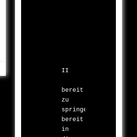
II

bereit

zu 
springen

bereit

in 