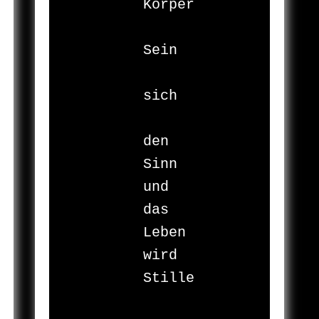
Körper

	ans 
Sein

	an 
sich

	an 
den 
Sinn

und

das 
Leben

wird 
Stille
