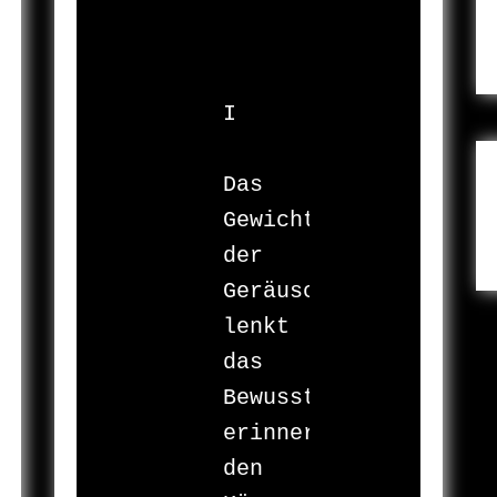
I

Das 
Gewicht 
der 
Geräuschlosigkeit

lenkt

das 
Bewusstsein

erinnert

den 