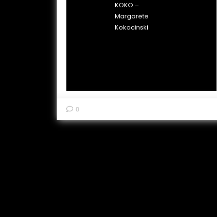
KOKO –
Margarete
Kokocinski
0