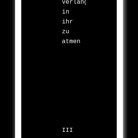
verlangen

in 
ihr

zu 
atmen

III
