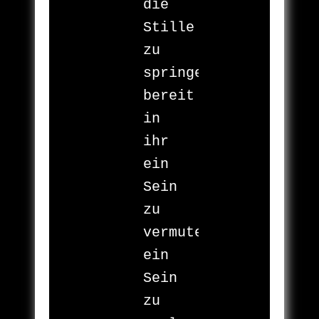
die 
Stille 
zu 
springen

bereit

in 
ihr

ein 
Sein

zu 
vermuten

ein 
Sein

zu 