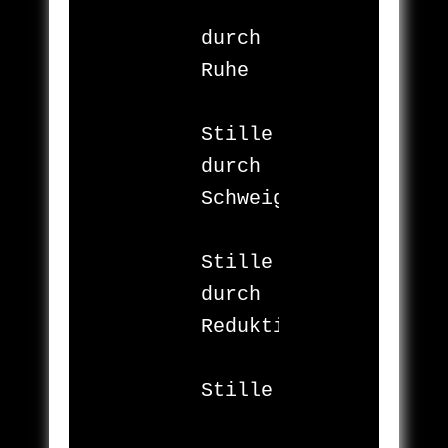
durch 
Ruhe

	zu 
Stille

durch 
Schweigen

	zu 
Stille

durch 
Reduktion

	zu 
Stille

		still
