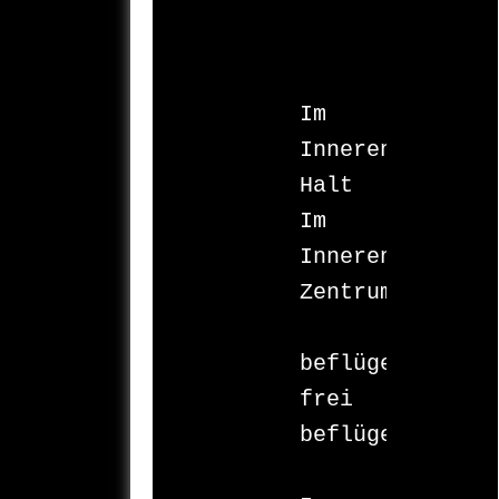
Im 
Inneren

Halt

Im 
Inneren

Zentrum

beflügelt

frei

beflügelt
