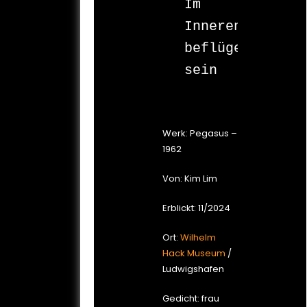
Im 
Inneren

beflügelt

sein
Werk: Pegasus –
1962
Von: Kim Lim
Erblickt: 11/2024
Ort:
Wilhelm
Hack Museum
/
Ludwigshafen
Gedicht: frau