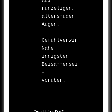
aus 
runzeligen, 
altersmüden 

Augen.

Gefühlverwirrte 
Nähe 

innigsten 

Beisammenseins 
– 
vorüber.

Gedicht: frau KOKO –