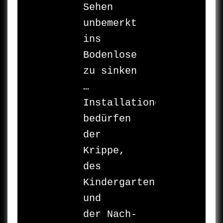
Sehen 
unbemerkt 

ins 
Bodenlose 
zu sinken 
… 

Installationen 
bedürfen 
der 

Krippe, 
des 

Kindergartens 
und 

der Nach-