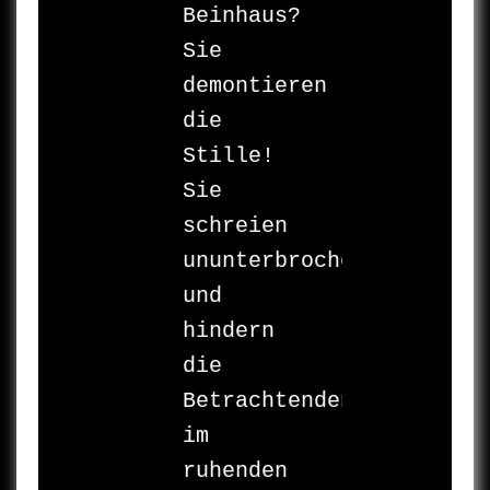
Beinhaus? 
Sie 

demontieren 
die 

Stille! 
Sie 

schreien 

ununterbrochen 

und 
hindern 
die 

Betrachtenden 
im 

ruhenden 