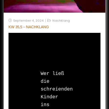
September 4, 2024
Nachklang
KW 35,5 – NACHKLANG
Wer ließ 
die 
schreienden 

Kinder 
ins 