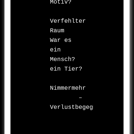
Motiv?

Verfehlter 
Raum 

War es 
ein 
Mensch? 

ein Tier?

Nimmermehr 

	– 
Verlustbegegnung.
