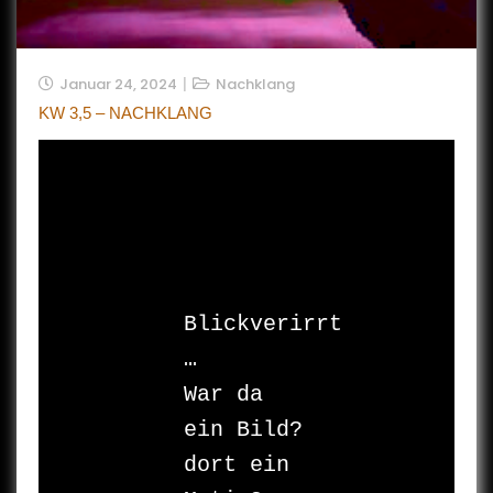
Januar 24, 2024
Nachklang
KW 3,5 – NACHKLANG
Blickverirrt 
… 

War da 
ein Bild? 

dort ein 