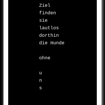
Ziel

finden 
sie

lautlos 
dorthin

die Hunde

ohne

u

n

s
