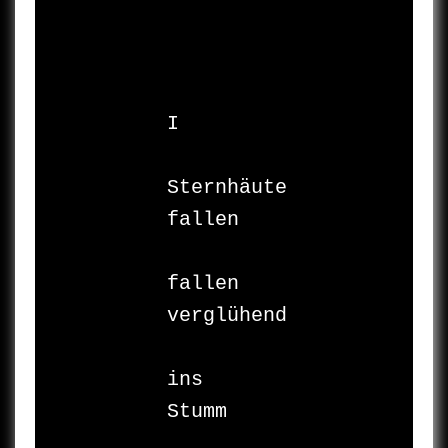
I

Sternhäute

fallen

fallen

verglühend

ins

Stumm
