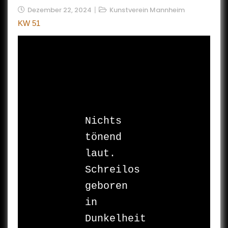
Dezember 22, 2024
Kunstverein Mannheim
KW 51
Nichts 

tönend 

laut. 

Schreilos 
geboren 

in 
Dunkelheit 
