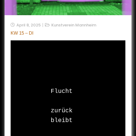
April 8, 2025
Kunstverein Mannheim
KW 15 – DI
Flucht

zurück

bleibt
