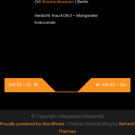
Ort:
Brücke Museum
/ Berlin
Gedicht: frau KOKO – Margarete
Kokocinski
Beitrags-
KW 52 – Di
KW 52 – Do
Navigation
© Copyright: Margarete Kokocinski
Proudly powered by WordPress
|
Theme: Refresh Blog by
Refresh
Themes
.