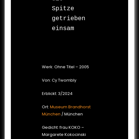
Spitze 
getrieben 

einsam

Werk: Ohne Titel – 2005
Von: Cy Twombly
Erblickt: 3/2024
Ort:
Museum Brandhorst
München
/ München
Gedicht: frau KOKO –
Margarete Kokocinski