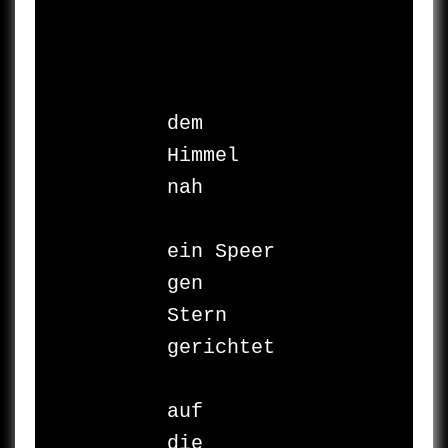
dem 
Himmel 

nah

ein Speer 

gen 

Stern 

gerichtet

auf 

die 