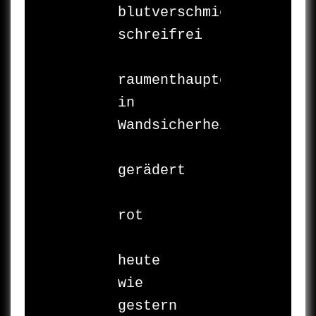
blutverschmiert 

schreifrei

raumenthauptet 

in 

Wandsicherheit

gerädert

rot

heute 

wie 

gestern
