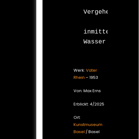
Vergehen

inmitten 
Werk:
Vater
Rhein
– 1953
Von: Max Erns
Erblickt: 4/2025
Ort:
Kunstmuseum
Basel
/ Basel