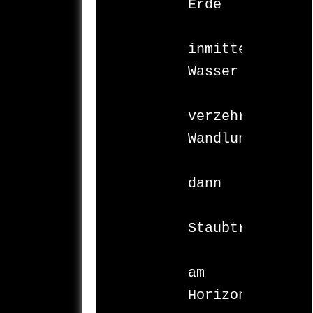
Erde

inmitten 
Wasser

verzehrende 
Wandlung

dann

Staubtrockenhei
am 
Horizont
