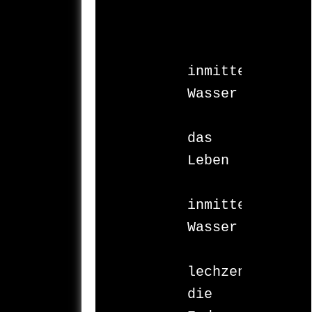
inmitten 
Wasser

das 
Leben

inmitten 
Wasser

lechzend 
die 