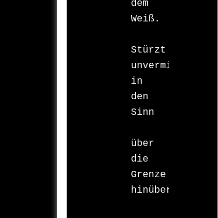
dem 
Weiß.

Stürzt 

unvermittelt 

in 
den 

Sinn

über 
die 
Grenze 

hinüber.
