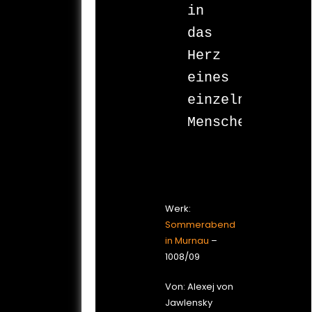
in 
das 
Herz 

eines 

einzelnen 

Menschen

Werk:
Sommerabend
in Murnau
–
1008/09
Von: Alexej von
Jawlensky