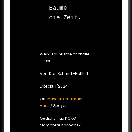
Bäume 

die Zeit.

Werk: Taunusmelancholie
– 1960
Von: Karl Schmidt-Rottluff
Erblickt: 1/2024
Ort:
Museum Purrmann
Haus
/ Speyer
Gedicht: frau KOKO –
Margarete Kokocinski