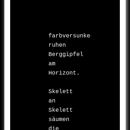
farbversunken 

ruhen 

Berggipfel 

am 
Horizont.

Skelett 
an 
Skelett 

säumen 
die 
