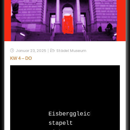
Januar 23, 2025
Städel Museum
KW 4 – DO
Eisberggleich 

stapelt 
