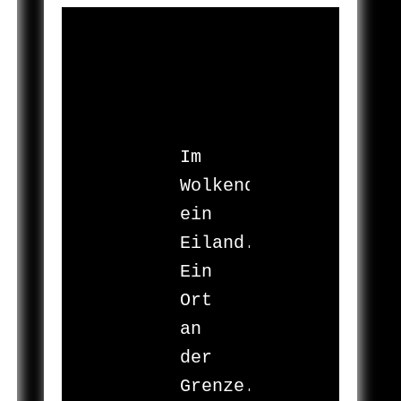
Im 
Wolkendunst

ein 
Eiland.

Ein 
Ort

an 
der 
Grenze.
