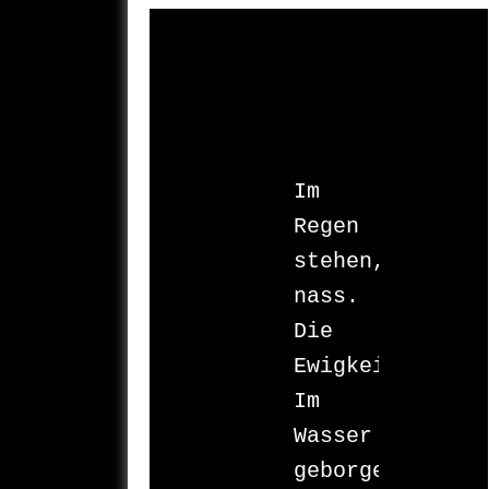
Im 
Regen 
stehen,

nass.

Die 
Ewigkeit.

Im 
Wasser

geborgen.
