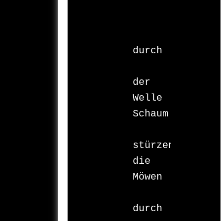
durch

der 
Welle 
Schaum

stürzen 
die 
Möwen

durch 
