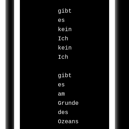
gibt 
es

kein 
Ich

kein 
Ich

gibt 
es

am 
Grunde 
des 
Ozeans
