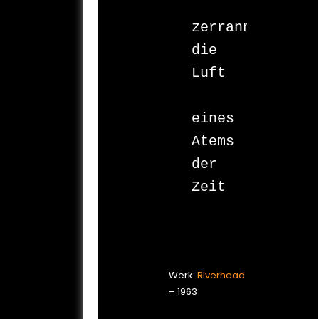
zerrann 
die 
Luft

eines 
Atems

der 
Zeit

Werk:
Riverhead
– 1963