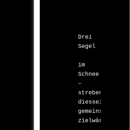
Drei 
Segel 

	– 
im 
Schnee 
–

streben 
diesseits 

gemeinsam 
zielwärts.
