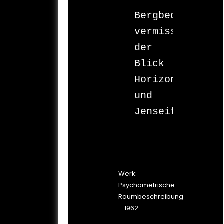
Bergbedrängt 

vermisst 
der 
Blick 

Horizont 

und 
Jenseits.

Werk:
Psychometrische
Raumbeschreibung
– 1962