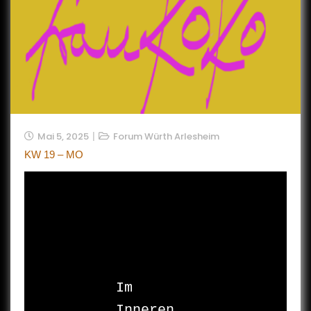
Mai 5, 2025
Forum Würth Arlesheim
KW 19 – MO
Im 
Inneren
