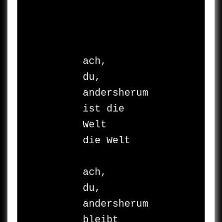
ach,

du,

andersherum

ist die 
Welt

die Welt

ach,

du,

andersherum

bleibt 