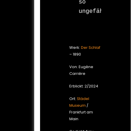
so 
ungefähr

Werk:
Der Schlaf
– 1890
Von: Eugène
Carrière
Erblickt: 2/2024
Ort:
Städel
Museum
/
Frankfurt am
Main