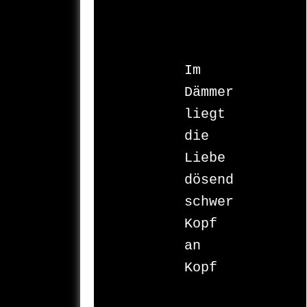
Im 
Dämmer 

liegt 

die 
Liebe 

dösend 

schwer 

Kopf 

an 

Kopf
