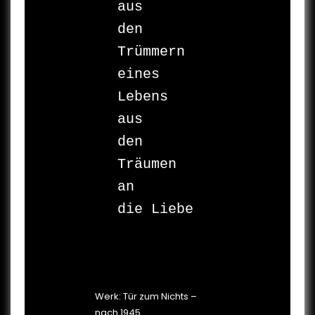
aus

den 
Trümmern

eines 
Lebens

aus

den 
Träumen

an

die Liebe

Werk: Tür zum Nichts –
nach 1945