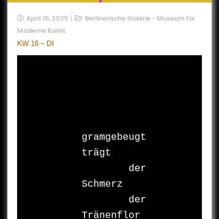
April 15, 2025
Berlinerische Galerie - Museum für
Moderne Kunst
KW 16 – DI
gramgebeugt

trägt

	der 
Schmerz

	der 
Tränenflor
