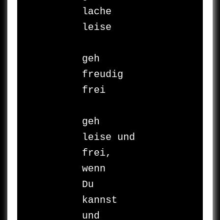
lache 
leise

geh

freudig 
frei

geh

leise und 
frei,

wenn

Du

kannst

und
