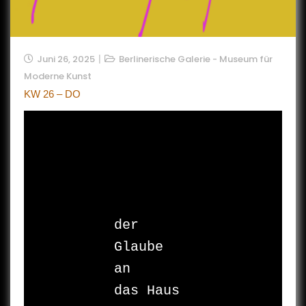
Juni 26, 2025
Berlinerische Galerie - Museum für
Moderne Kunst
KW 26 – DO
der 
Glaube

an

das Haus
