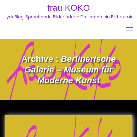
Skip
frau KOKO
to
Lyrik Blog: Sprechende Bilder oder – Da sprach ein Bild zu mir
content
Archive :
Berlinerische
Galerie – Museum für
Moderne Kunst