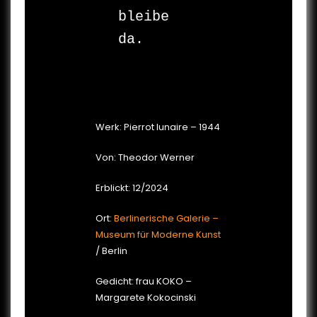
bleibe

da.

Werk: Pierrot lunaire – 1944
Von: Theodor Werner
Erblickt: 12/2024
Ort:
Berlinerische Galerie –
Museum für Moderne Kunst
/ Berlin
Gedicht: frau KOKO –
Margarete Kokocinski