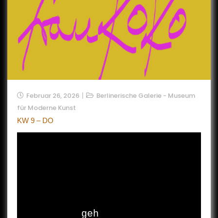
Februar 26, 2026
Berlinerische Galerie - Museum
für Moderne Kunst
KW 9 – DO
geh
