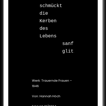
schmückt

die 
Kerben

des 
Lebens

	sanft

	glitzernd

Werk: Trauernde Frauen –
1946
Von: Hannah Höch