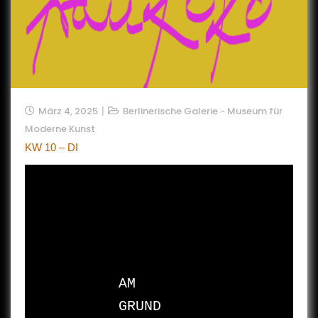
März 4, 2025
Berlinerische Galerie - Museum für
Moderne Kunst
KW 10 – DI
AM

GRUND
