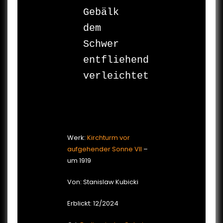
Gebälk

dem

Schwer

entfliehend

verleichtet

Werk:
Kirchturm vor
aufgehender Sonne VII
–
um 1919
Von: Stanislaw Kubicki
Erblickt: 12/2024