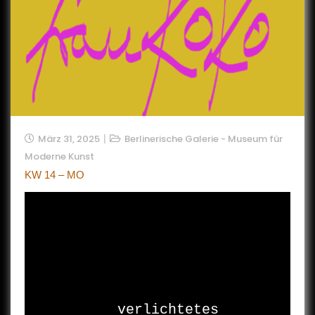
März 31, 2025
Berlinerische Galerie - Museum für
Moderne Kunst
KW 14 – MO
verlichtetes 