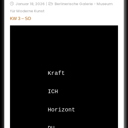
Januar 18, 2026
Berlinerische Galerie - Museum
für Moderne Kunst
KW 3 – SO
Kraft

ICH

Horizont
